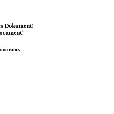
ses Dokument!
document!
inistrator.