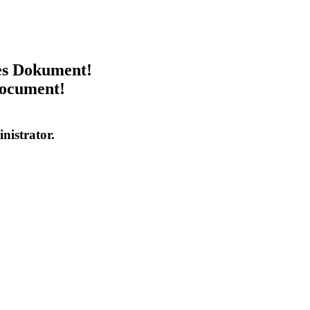
ses Dokument!
document!
inistrator.