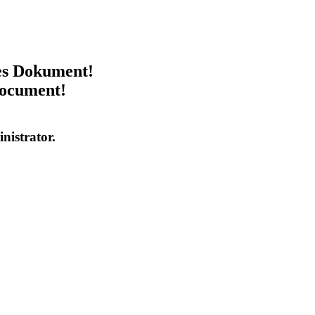
ses Dokument!
document!
inistrator.