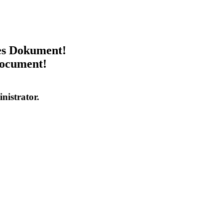
ses Dokument!
document!
inistrator.